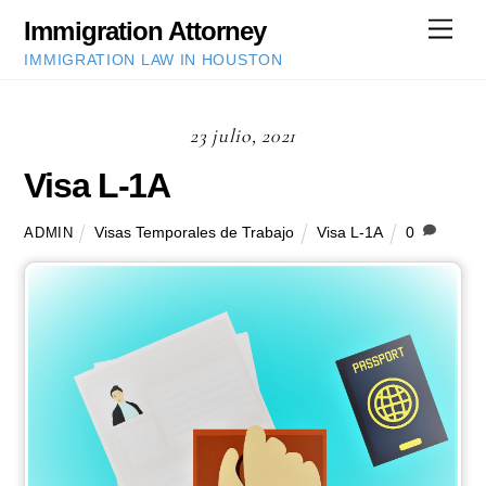
Skip
Immigration Attorney
Men
to
IMMIGRATION LAW IN HOUSTON
content
23 julio, 2021
Visa L-1A
Visas Temporales de Trabajo
Visa L-1A
0
ADMIN